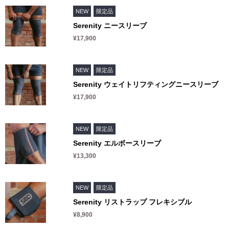
Tシャツ
Defy(デファイ)
NEW
限定品
タンクトップ
Storm(ストーム)
Serenity ニースリーブ
¥17,900
クロップトップ
Phoenix(フェニックス)
フーディー
Endure(エンデュア)
NEW
限定品
スウェットシャツ
Serenity ウェイトリフティングニースリーブ
ジョガー
¥17,900
ショーツ
ソックス
NEW
限定品
Serenity エルボースリーブ
ヘッドウェア
¥13,300
バナー
NEW
限定品
Serenity リストラップ フレキシブル
¥8,900