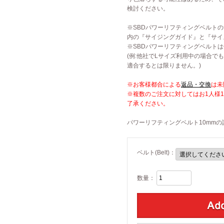
検討ください。
クス
※SBDパワーリフティングベルト
ウェア
内の『サイジングガイド』と『サイ
※SBDパワーリフティングベルト
(例:他社でLサイズ利用中の場合で
ー
適合するとは限りません。)
※お客様都合による
返品・交換
は未
※複数のご注文に対してはお1人様
了承ください。
パワーリフティングベルト10mmの
ベルト(Belt)：
数量：