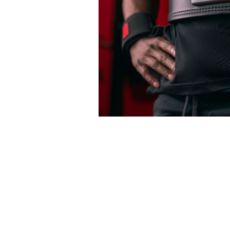
リフティン
プ
シング
Tシ
タンク
クロップ
フーデ
スウェッ
ジョ
ショ