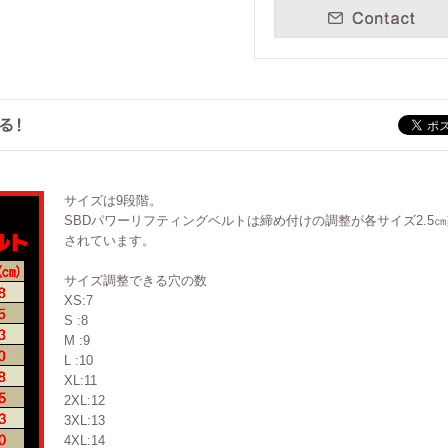
サイズは9段階。
SBDパワーリフティングベルトは締め付けの調整が各サイズ2.5
されています。
サイズ調整できる穴の数
XS:7
S :8
M :9
L :10
XL:11
2XL:12
3XL:13
4XL:14