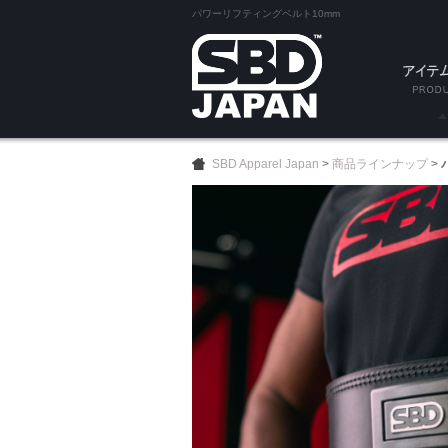
パワーリフティングベルト10mm
SA
SBD Apparel Japan
>
商品ラインナップ
>
試着
ベル
ニース
エルボー
ニーラ
リスト