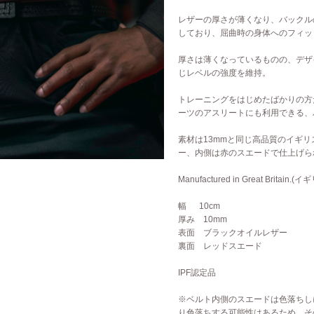
レザーの厚さが薄くなり、バックル
グストラッ
Momentum(モメンタ
しており、屈曲時の身体へのフィッ
ム)
厚さは薄くなっているものの、デザ
レット
Phantom(ファントム)
じレベルの強度を維持。
トレーニングをはじめたばかりの方
ャツ
Defy(デファイ)
ーツのアスリートにも利用できる、
トップ
Storm(ストーム)
素材は13mmと同じ高品質のイギ
ー、内側は赤のスエードで仕上げら
トップ
Phoenix(フェニック
Manufactured in Great Britain.(
ス)
ィー
幅 10cm
Endure(エンデュア)
厚み 10mm
表面 ブラックオイルレザー
トシャツ
裏面 レッドスエード
ガー
IPF認定品
※ベルト内側のスエードは色落ちし
ーツ
り色落ちする可能性はあるため、そ