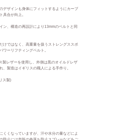
のデザインも身体にフィットするようにカーブ
ト具合が向上。
イン、構造の再設計により13mmのベルトと同
だけではなく、高重量を扱うストレングススポ
パワーリフティングベルト。
リス製レザーを使用し、外側は黒のオイルドレザ
れ、製造はイギリスの職人による手作り。
イギリス製)
にくくなっていますが、汗や水分の量などによ
の防止には市販の色落ち防止スプレーなどをご