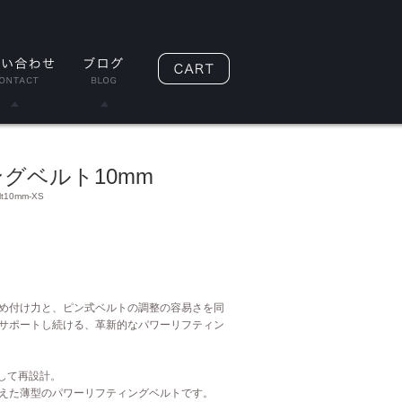
グベルト10mm
elt10mm-XS
め付け力と、ピン式ベルトの調整の容易さを同
サポートし続ける、革新的なパワーリフティン
して再設計。
えた薄型のパワーリフティングベルトです。