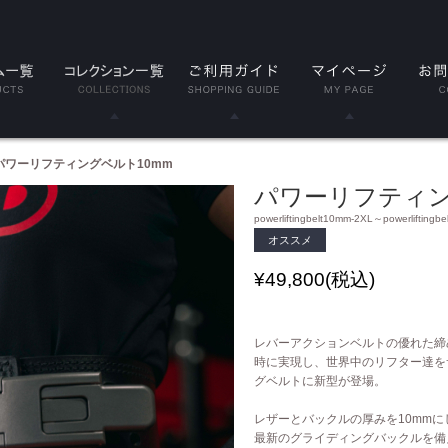
LE
Classic(クラシック)
パワーリフティングベルト10mm
パワーリフティン
品
Serenity(セレニティ)
powerliftingbelt10mm-2XL～powerliftingb
オススメ
ト
Nova(ノヴァ)
¥
49,800
(税込)
リーブ
Resolve(リゾルブ)
スリーブ
Aspire(アスパイア)
レバーアクションベルトの優れた締
時に実現し、世界中のリフター達を
グベルトに新型が登場。
ップ
Forge(フォージ)
レザーとバックルの厚みを10mmに
ラップ
Reflect(リフレクト)
最新のグライディングバックルを備