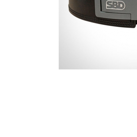
リフティン
プ
シング
Tシ
タンク
クロップ
フーデ
スウェッ
ジョ
ショ