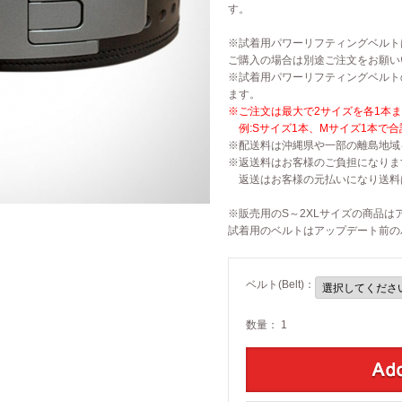
す。
グストラッ
Momentum(モメンタ
※試着用パワーリフティングベルト
ム)
ご購入の場合は別途ご注文をお願い
※試着用パワーリフティングベルト
レット
Phantom(ファントム)
ます。
※ご注文は最大で2サイズを各1本
例:Sサイズ1本、Mサイズ1本で合
ャツ
Defy(デファイ)
※配送料は沖縄県や一部の離島地域を
※返送料はお客様のご負担になりま
トップ
Storm(ストーム)
返送はお客様の元払いになり送料
※販売用のS～2XLサイズの商品
トップ
Phoenix(フェニック
ス)
試着用のベルトはアップデート前の
ィー
Endure(エンデュア)
ベルト(Belt)：
トシャツ
数量：
1
ガー
ーツ