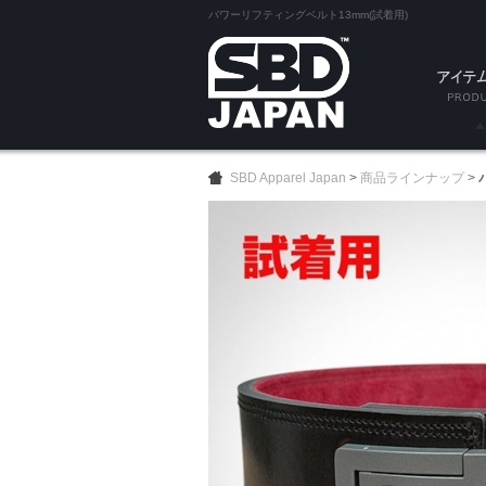
パワーリフティングベルト13mm(試着用)
SA
SBD Apparel Japan
>
商品ラインナップ
>
試着
ベル
ニース
エルボー
ニーラ
リスト