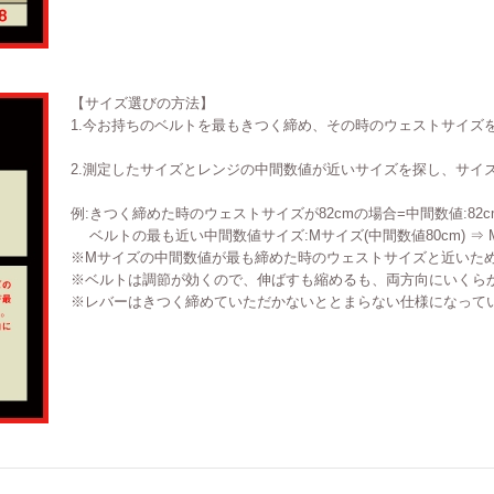
【サイズ選びの方法】
1.今お持ちのベルトを最もきつく締め、その時のウェストサイズ
2.測定したサイズとレンジの中間数値が近いサイズを探し、サイ
例:きつく締めた時のウェストサイズが82cmの場合=中間数値:82c
ベルトの最も近い中間数値サイズ:Mサイズ(中間数値80cm) ⇒
※Mサイズの中間数値が最も締めた時のウェストサイズと近いた
※ベルトは調節が効くので、伸ばすも縮めるも、両方向にいくら
※レバーはきつく締めていただかないととまらない仕様になって