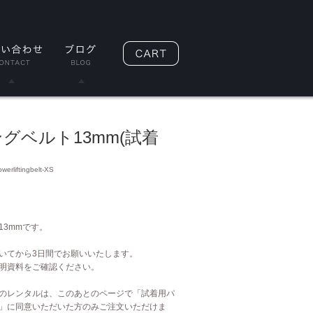
グベルト13mm(試着
erliftingbelt-XS
3mmです。
いてから3日間でお願いいたします。
明資料をご確認ください。
のレンタルは、このあとのページで「試着用パ
」に同意いただいた方のみご注文いただけま