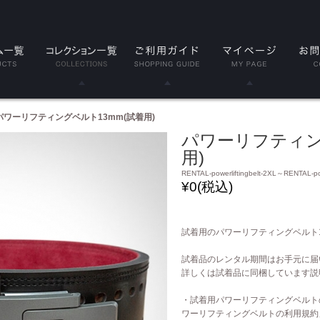
LE
Classic(クラシック)
パワーリフティングベルト13mm(試着用)
パワーリフティン
品
Serenity(セレニティ)
用)
RENTAL-powerliftingbelt-2XL～RENTAL-pow
ト
Nova(ノヴァ)
¥
0
(税込)
リーブ
Resolve(リゾルブ)
試着用のパワーリフティングベルト1
スリーブ
Aspire(アスパイア)
試着品のレンタル期間はお手元に届
詳しくは試着品に同梱しています説
ップ
Forge(フォージ)
・試着用パワーリフティングベルト
ラップ
Reflect(リフレクト)
ワーリフティングベルトの利用規約