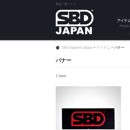
商品一覧ページ
SA
SBD Apparel Japan
>
アイテム
>
バナー
試着
バナー
ベル
1 item
ニース
エルボー
ニーラ
リスト