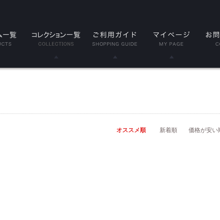
LE
Classic(クラシック)
品
Serenity(セレニティ)
ト
Nova(ノヴァ)
オススメ順
新着順
価格が安い
リーブ
Resolve(リゾルブ)
スリーブ
Aspire(アスパイア)
ップ
Forge(フォージ)
ラップ
Reflect(リフレクト)