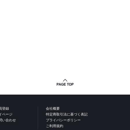
グストラッ
Momentum(モメンタ
ム)
レット
Phantom(ファントム)
ャツ
Defy(デファイ)
トップ
Storm(ストーム)
トップ
Phoenix(フェニック
ス)
ィー
Endure(エンデュア)
トシャツ
員登録
会社概要
ガー
イページ
特定商取引法に基づく表記
問い合わせ
プライバシーポリシー
ーツ
ご利用規約