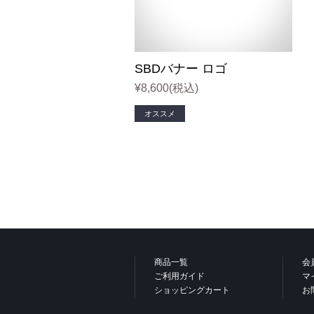
リフティン
プ
SBDバナー ロゴ
シング
¥8,600
(税込)
Tシ
オススメ
タンク
クロップ
フーデ
スウェッ
商品一覧
会
ジョ
ご利用ガイド
マ
ショッピングカート
お
ショ