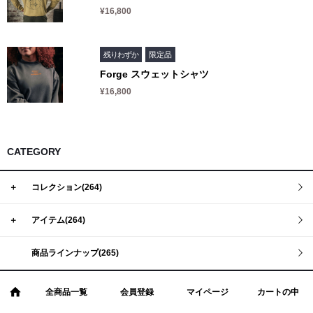
Tシャツ
Defy(デファイ)
¥16,800
タンクトップ
Storm(ストーム)
クロップトップ
Phoenix(フェニックス)
残りわずか
限定品
Forge スウェットシャツ
フーディー
Endure(エンデュア)
¥16,800
スウェットシャツ
ジョガー
ショーツ
CATEGORY
ソックス
＋
コレクション(264)
ヘッドウェア
＋
アイテム(264)
バナー
商品ラインナップ(265)
全商品一覧
会員登録
マイページ
カートの中