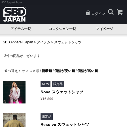
SBD Apparel Japan
ログイン
アイテム一覧
コレクション一覧
マイページ
SALE
Classic(クラシック)
SBD Apparel Japan
>
アイテム
>
スウェットシャツ
試着品
Serenity(セレニティ)
3
件の商品がございます。
ベルト
Nova(ノヴァ)
ニースリーブ
Resolve(リゾルブ)
並べ替え：
オススメ順
/
新着順
/
価格が安い順
/
価格が高い順
エルボースリーブ
Aspire(アスパイア)
NEW
限定品
ニーラップ
Forge(フォージ)
Nova スウェットシャツ
リストラップ
Reflect(リフレクト)
¥16,800
リフティングストラップ
Momentum(モメンタム)
限定品
シングレット
Phantom(ファントム)
Resolve スウェットシャツ