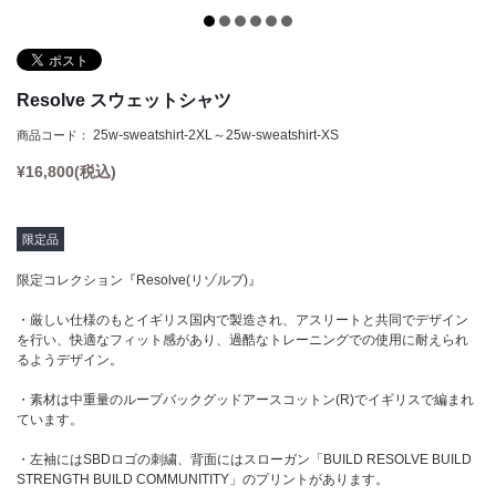
Tシャツ
Defy(デファイ)
タンクトップ
Storm(ストーム)
クロップトップ
Phoenix(フェニックス)
Resolve スウェットシャツ
フーディー
Endure(エンデュア)
25w-sweatshirt-2XL～25w-sweatshirt-XS
商品コード：
スウェットシャツ
¥
16,800
(税込)
ジョガー
ショーツ
限定品
ソックス
限定コレクション『Resolve(リゾルブ)』
ヘッドウェア
・厳しい仕様のもとイギリス国内で製造され、アスリートと共同でデザイン
を行い、快適なフィット感があり、過酷なトレーニングでの使用に耐えられ
バナー
るようデザイン。
・素材は中重量のループバックグッドアースコットン(R)でイギリスで編まれ
ています。
・左袖にはSBDロゴの刺繍、背面にはスローガン「BUILD RESOLVE BUILD
STRENGTH BUILD COMMUNITITY」のプリントがあります。