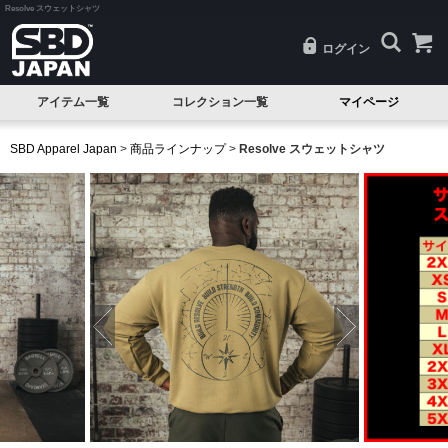
Resolve スウェットシャツ
ログイン
アイテム一覧
コレクション一覧
マイページ
SALE
Classic(クラシック)
SBD Apparel Japan
>
商品ラインナップ
>
Resolve スウェットシャツ
試着品
Serenity(セレニティ)
ベルト
Nova(ノヴァ)
ニースリーブ
Resolve(リゾルブ)
エルボースリーブ
Aspire(アスパイア)
ニーラップ
Forge(フォージ)
リストラップ
Reflect(リフレクト)
リフティングストラップ
Momentum(モメンタム)
シングレット
Phantom(ファントム)