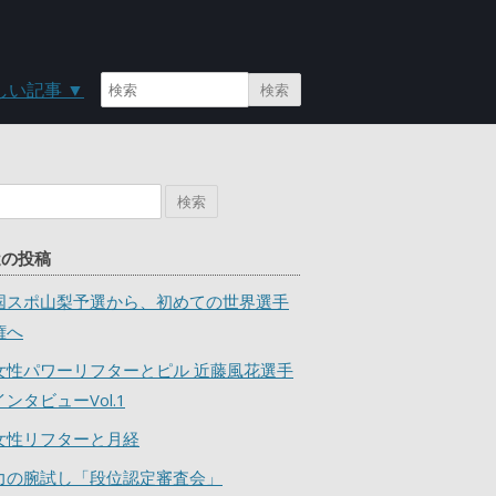
検索
しい記事
▼
:
近の投稿
国スポ山梨予選から、初めての世界選手
権へ
女性パワーリフターとピル 近藤風花選手
インタビューVol.1
女性リフターと月経
力の腕試し「段位認定審査会」