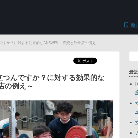
新
すか？に対する効果的なANSWER ～投資と飲食店の例え～
検索
最
立つんですか？に対する効果的な
食店の例え～