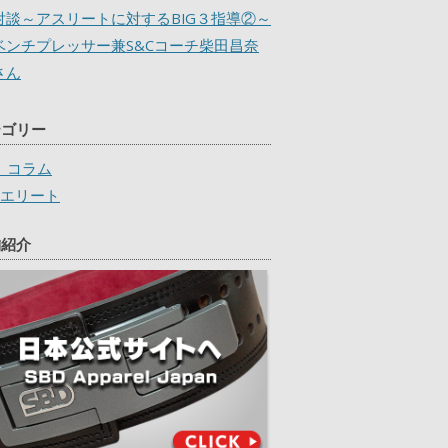
対談～アスリートに対するBIG３指導②～
ベンチプレッサー兼S&Cコーチ柴田昌奈
さん
テゴリー
D_コラム
Dエリート
舗紹介