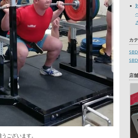
カ
SB
SB
店
難うございます。