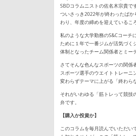
SBDコラムニストの佐名木宗貴で
ついさっき2022年が終わったば
わり、年度の締めを迎えているこ
私のような大学勤務のS&Cコーチ
ために１年で一番ジムが活気づく
体制となったチーム関係者とミー
さてそんな色んなスポーツの関係
スポーツ選手のウエイトトレーニング
変わらずテーマに上がる「終わら
それがいわゆる「筋トレって競技
弁です。
【購入か投資か】
このコラムを毎月読んでいただい