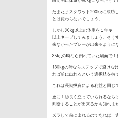
瞬間的に体重が90kgになったと
たまたまスクワット200kgに成功
とは変わらないでしょう。
しかし90kg以上の体重を１年キー
以上キープしてみましょう。そうする
来なかったプレーが出来るように
85kgの時なら倒れていた場面で
180kgの時ならステップで避け
れば前に出れるという選択肢を持
これは長期投資による利益と同じ
更に１秒長く立っていられるなら
判断することが出来るかも知れま
ズラして前に出れるのであれば、