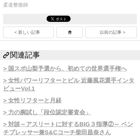
柔道整復師
< 新しい記事
以前の記事 >
関連記事
国スポ山梨予選から、初めての世界選手権へ
女性パワーリフターとピル 近藤風花選手インタ
ビューVol.1
女性リフターと月経
力の腕試し「段位認定審査会」
対談～アスリートに対するBIG３指導②～ ベン
チプレッサー兼S&Cコーチ柴田昌奈さん