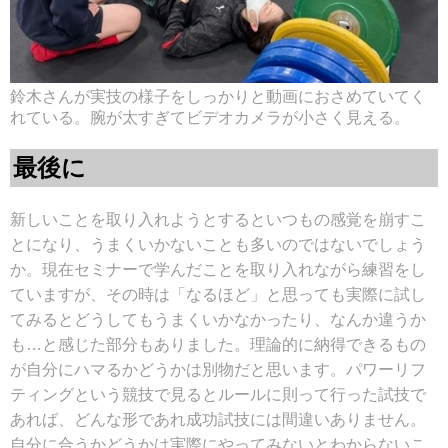
鈴木さんが実技の様子をしっかりと動画におさめていてく
れている。腕が太すぎてビデオカメラが小さく見える。
最後に
新しいことを取り入れようとするといつもの感覚を崩すこ
とになり、うまくいかないことも多いのではないでしょう
か。現在セミナーで学んだことを取り入れながら練習をし
ていますが、その時は「なるほど」と思っても実際に試し
てみるとどうしてもうまくいかなかったり、なんか違うか
も…と感じた部分もありました。理論的に納得できるもの
が自分にハマるかどうかは別物だと思います。パワーリフ
ティングという競技で見るとルールに則って行った試技で
あれば、どんな形であれ成功試技には間違いありません。
自分に合うかどうかは実際にやってみないとわからないこ