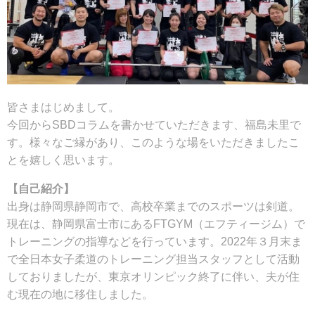
皆さまはじめまして。
今回からSBDコラムを書かせていただきます、福島未里で
す。様々なご縁があり、このような場をいただきましたこ
とを嬉しく思います。
【自己紹介】
出身は静岡県静岡市で、高校卒業までのスポーツは剣道。
現在は、静岡県富士市にあるFTGYM（エフティージム）で
トレーニングの指導などを行っています。2022年３月末ま
で全日本女子柔道のトレーニング担当スタッフとして活動
しておりましたが、東京オリンピック終了に伴い、夫が住
む現在の地に移住しました。