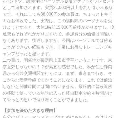
ルTシャツ、講師陣のパーソナル割引チケットがプレゼント
として追加されます。実質21,000円以上を割り引かれる形
です。それにしても88,000円の参加費は、ちょっとドキド
キなお値段でした。実際は、この講師陣のパーソナルを受
けようとすると、大体1時間15,000円前後かかりますし、交
通費もそれぞれかかりますので、参加費分の価値は間違い
なくあります。後述しますが、今回はパーソナルでは得る
ことができない経験もでき、非常にお得なトレーニングキ
ャンプだったと思います。
二つ目は、開催地が長野県上田市菅平ということです。東
京近郊じゃないの！？が素直な感想でした。私が住む静岡
県から公共交通機関で行くには、まず、東京まで行き、そ
こから北陸新幹線で向かうことになります。これでは前泊
しないと開催時間には間に合いません。最終的に普段近所
の移動で使っている年季の入った軽自動車で約４時間かけ
てやっとの思いで辿り着くことができました。
【参加を決めた大きな理由】
自分のパフォーマンスアップのためはもちろん、やはりパ