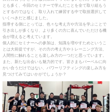
とも多く、今回のセミナーで学んだことを全て取り組もう
とするのではなく、取り入れて練習する中で取捨選択して
いくべきだと感じました。
指導する側にとっては、色々な考え方や方法を学ぶことで
引き出しが多くなり、より多くの方に喜んでいただける機
会が増えると考えています。
個人的にセミナーへの参加は、知識を増やすためというこ
とは大前提ですが、その方の考え方やトレーニング方法、
人間性に触れることも楽しみ方の一つだと思っています。
また、新たな出会いも魅力的です。皆さまもバーベルに向
かい合うだけではない、パワーリフティングの楽しみ方を
見つけてみてはいかがでしょうか？