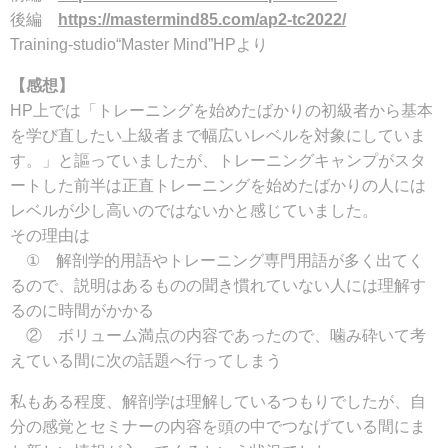
後編
https://mastermind85.com/ap2-tc2022/
Training-studio“Master Mind”HPより
【感想】
HP上では「トレーニングを始めたばかりの初級者から基本
を学び直したい上級者まで幅広いレベルを対象にしていま
す。」と謳っていましたが、トレーニングキャンプがスタ
ートした前半は正直トレーニングを始めたばかりの人には
レベルが少し高いのではないかと感じていました。
その理由は
① 解剖学的用語やトレーニング専門用語が多く出てく
るので、説明はあるものの聞き慣れていない人には理解す
るのに時間がかかる
② ボリューム満点の内容であったので、噛み砕いて考
えている間に次の話題へ行ってしまう
私もある程度、解剖学は理解しているつもりでしたが、自
分の感覚とセミナーの内容を頭の中でつなげている間にま