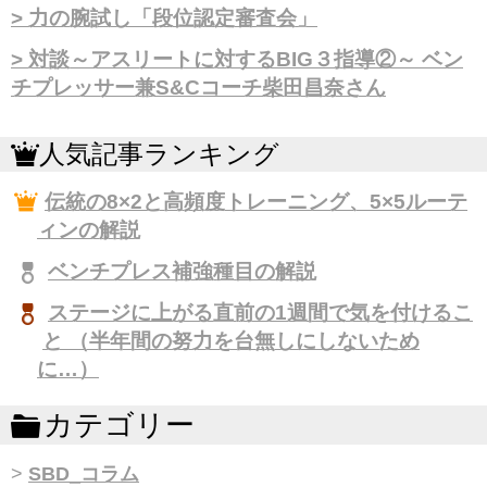
力の腕試し「段位認定審査会」
対談～アスリートに対するBIG３指導②～ ベン
チプレッサー兼S&Cコーチ柴田昌奈さん
人気記事ランキング
伝統の8×2と高頻度トレーニング、5×5ルーテ
ィンの解説
ベンチプレス補強種目の解説
ステージに上がる直前の1週間で気を付けるこ
と （半年間の努力を台無しにしないため
に…）
カテゴリー
SBD_コラム