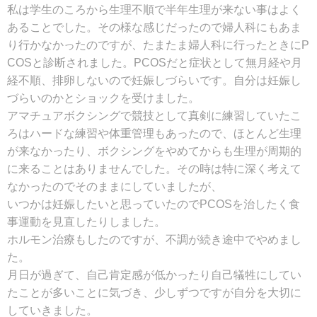
私は学生のころから生理不順で半年生理が来ない事はよく
あることでした。その様な感じだったので婦人科にもあま
り行かなかったのですが、たまたま婦人科に行ったときにP
COSと診断されました。PCOSだと症状として無月経や月
経不順、排卵しないので妊娠しづらいです。自分は妊娠し
づらいのかとショックを受けました。
アマチュアボクシングで競技として真剣に練習していたこ
ろはハードな練習や体重管理もあったので、ほとんど生理
が来なかったり、ボクシングをやめてからも生理が周期的
に来ることはありませんでした。その時は特に深く考えて
なかったのでそのままにしていましたが、
いつかは妊娠したいと思っていたのでPCOSを治したく食
事運動を見直したりしました。
ホルモン治療もしたのですが、不調が続き途中でやめまし
た。
月日が過ぎて、自己肯定感が低かったり自己犠牲にしてい
たことが多いことに気づき、少しずつですが自分を大切に
していきました。