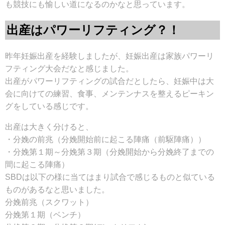
も競技にも愉しい道になるのかなと思っています。
出産はパワーリフティング？！
昨年妊娠出産を経験しましたが、妊娠出産は家族パワーリ
フティング大会だなと感じました。
出産がパワーリフティングの試合だとしたら、妊娠中は大
会に向けての練習、食事、メンテンナスを整えるピーキン
グをしている感じです。
出産は大きく分けると、
・分娩の前兆（分娩開始前に起こる陣痛（前駆陣痛））
・分娩第１期～分娩第３期（分娩開始から分娩終了までの
間に起こる陣痛）
SBDは以下の様に当てはまり試合で感じるものと似ている
ものがあるなと思いました。
分娩前兆（スクワット）
分娩第１期（ベンチ）