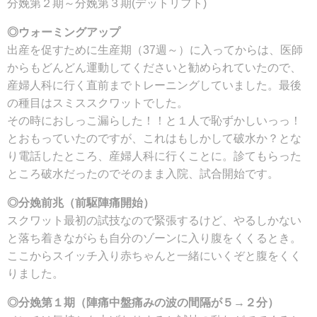
分娩第２期～分娩第３期(デットリフト)
◎ウォーミングアップ
出産を促すために生産期（37週～）に入ってからは、医師
からもどんどん運動してくださいと勧められていたので、
産婦人科に行く直前までトレーニングしていました。最後
の種目はスミススクワットでした。
その時におしっこ漏らした！！と１人で恥ずかしいっっ！
とおもっていたのですが、これはもしかして破水か？とな
り電話したところ、産婦人科に行くことに。診てもらった
ところ破水だったのでそのまま入院、試合開始です。
◎分娩前兆（前駆陣痛開始）
スクワット最初の試技なので緊張するけど、やるしかない
と落ち着きながらも自分のゾーンに入り腹をくくるとき。
ここからスイッチ入り赤ちゃんと一緒にいくぞと腹をくく
りました。
◎分娩第１期（陣痛中盤痛みの波の間隔が５→２分）