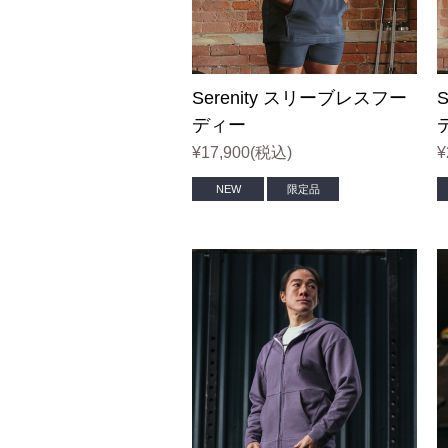
リフティン
プ
Serenity スリーブレスフー
シング
ディー
Tシ
¥17,900
(税込)
¥
NEW
限定品
タンク
クロップ
フーデ
スウェッ
ジョ
ショ