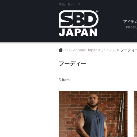
商品一覧ページ
SA
SBD Apparel Japan
>
アイテム
>
フーディ
試着
フーディー
ベル
6 item
ニース
エルボー
ニーラ
リスト