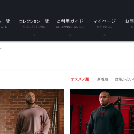
LE
Classic(クラシック)
ー
品
Serenity(セレニティ)
ト
Nova(ノヴァ)
オススメ順
新着順
価格が安い
リーブ
Resolve(リゾルブ)
スリーブ
Aspire(アスパイア)
ップ
Forge(フォージ)
ラップ
Reflect(リフレクト)