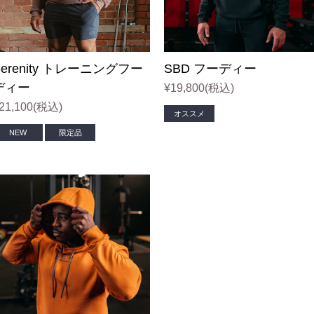
グストラッ
Momentum(モメンタ
ム)
Serenity トレーニングフー
SBD フーディー
レット
Phantom(ファントム)
ディー
¥19,800
(税込)
ャツ
Defy(デファイ)
21,100
(税込)
オススメ
NEW
限定品
トップ
Storm(ストーム)
トップ
Phoenix(フェニック
ス)
ィー
Endure(エンデュア)
トシャツ
ガー
ーツ