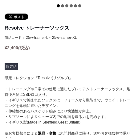
Tシャツ
Defy(デファイ)
タンクトップ
Storm(ストーム)
クロップトップ
Phoenix(フェニックス)
Resolve トレーナーソックス
フーディー
Endure(エンデュア)
25w-trainer-L～25w-trainer-XL
商品コード：
スウェットシャツ
¥
2,400
(税込)
ジョガー
ショーツ
限定品
ソックス
限定コレクション『Resolve(リゾルブ)』
ヘッドウェア
・トレーニングや日常での使用に適したプレミアムトレーナーソックス。足
首後ろ側にSBDロゴ入り。
バナー
・イギリスで編まれたソックスは、フォームから機能まで、ウェイトトレー
ニングを念頭に置いたデザイン。
・伸縮性のあるバスケット編みにより快適性が向上。
・リブソールによりシューズ内での地面を蹴る力を高めます。
・イギリス製(Made in Sheffield,Great Britain)
※お客様都合による
返品・交換
は未開封商品に限り、送料お客様負担で承り