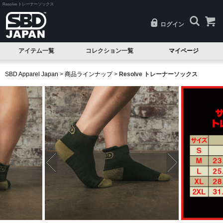
Resolve トレーナーソックス
ログイン
アイテム一覧
コレクション一覧
マイページ
SALE
Classic(クラシック)
SBD Apparel Japan
>
商品ラインナップ
>
Resolve トレーナーソックス
試着品
Serenity(セレニティ)
ベルト
Nova(ノヴァ)
ニースリーブ
Resolve(リゾルブ)
エルボースリーブ
Aspire(アスパイア)
ニーラップ
Forge(フォージ)
リストラップ
Reflect(リフレクト)
リフティングストラップ
Momentum(モメンタム)
シングレット
Phantom(ファントム)