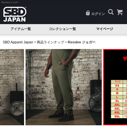
Resolve ジョガー
ログイン
アイテム一覧
コレクション一覧
マイページ
SALE
Classic(クラシック)
SBD Apparel Japan
>
商品ラインナップ
>
Resolve ジョガー
試着品
Serenity(セレニティ)
ベルト
Nova(ノヴァ)
ニースリーブ
Resolve(リゾルブ)
エルボースリーブ
Aspire(アスパイア)
ニーラップ
Forge(フォージ)
リストラップ
Reflect(リフレクト)
リフティングストラップ
Momentum(モメンタム)
シングレット
Phantom(ファントム)