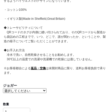
するようハイウエストのデザインになっています。
・コットン100%
・イギリス製(Made in Sheffield,Great Britain)
◆トレーサビリティについて
QRコードのタグが内側に縫い付けられており、そのQRコードから製造か
ら袋詰めの工程までで、いつ、どこで、誰が関わったか、ということや、製
造の様子についてご覧いただくことができます。
◆お手入れ方法
冷水で洗い、自然乾燥させることをお勧めします。
30℃以上の温度での洗濯や洗濯機での乾燥には適していません。
※お客様都合による
返品・交換
は未開封商品に限り、送料お客様負担で承り
ます。
ジョガー
数量