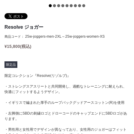
Tシャツ
Defy(デファイ)
タンクトップ
Storm(ストーム)
クロップトップ
Phoenix(フェニックス)
Resolve ジョガー
フーディー
Endure(エンデュア)
25w-joggers-men-2XL～25w-joggers-women-XS
商品コード：
スウェットシャツ
¥
15,800
(税込)
ジョガー
ショーツ
限定品
ソックス
限定コレクション『Resolve(リゾルブ)』
ヘッドウェア
・ストレングスアスリートと共同開発し、過酷なトレーニングに耐えられ、
快適にフィットするようデザイン。
バナー
・イギリスで編まれた厚手のループバックグッドアースコットン(R)を使用
・左脚側にSBDの刺繍ロゴとドローコードのキャップエンドにSBDロゴがあ
ります。
・男性用と女性用でデザインが異なっており、女性用のジョガーはフィット