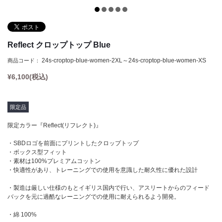
Tシャツ
Defy(デファイ)
タンクトップ
Storm(ストーム)
クロップトップ
Phoenix(フェニックス)
Reflect クロップトップ Blue
フーディー
Endure(エンデュア)
24s-croptop-blue-women-2XL～24s-croptop-blue-women-XS
商品コード：
スウェットシャツ
¥
6,100
(税込)
ジョガー
ショーツ
限定品
ソックス
限定カラー『Reflect(リフレクト)』
ヘッドウェア
・SBDロゴを前面にプリントしたクロップトップ
・ボックス型フィット
バナー
・素材は100%プレミアムコットン
・快適性があり、トレーニングでの使用を意識した耐久性に優れた設計
・製造は厳しい仕様のもとイギリス国内で行い、アスリートからのフィード
バックを元に過酷なレーニングでの使用に耐えられるよう開発。
・綿 100%