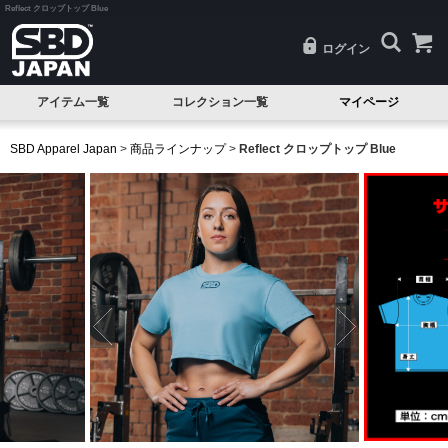
Reflect クロップトップ Blue
ログイン
アイテム一覧
コレクション一覧
マイページ
SALE
Classic(クラシック)
SBD Apparel Japan
>
商品ラインナップ
>
Reflect クロップトップ Blue
試着品
Serenity(セレニティ)
ベルト
Nova(ノヴァ)
ニースリーブ
Resolve(リゾルブ)
エルボースリーブ
Aspire(アスパイア)
ニーラップ
Forge(フォージ)
リストラップ
Reflect(リフレクト)
リフティングストラップ
Momentum(モメンタム)
シングレット
Phantom(ファントム)