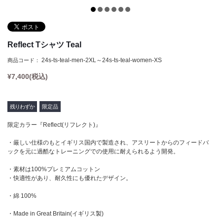
Tシャツ
Defy(デファイ)
タンクトップ
Storm(ストーム)
クロップトップ
Phoenix(フェニックス)
Reflect Tシャツ Teal
フーディー
Endure(エンデュア)
24s-ts-teal-men-2XL～24s-ts-teal-women-XS
商品コード：
スウェットシャツ
¥
7,400
(税込)
ジョガー
ショーツ
残りわずか
限定品
ソックス
限定カラー『Reflect(リフレクト)』
ヘッドウェア
・厳しい仕様のもとイギリス国内で製造され、アスリートからのフィードバ
ックを元に過酷なトレーニングでの使用に耐えられるよう開発。
バナー
・素材は100%プレミアムコットン
・快適性があり、耐久性にも優れたデザイン。
・綿 100%
・Made in Great Britain(イギリス製)