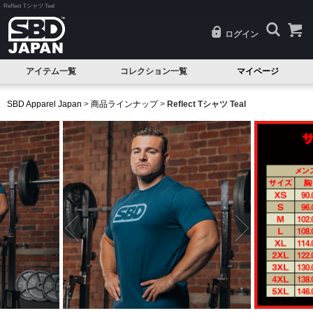
Reflect Tシャツ Teal
ログイン
アイテム一覧
コレクション一覧
マイページ
SALE
Classic(クラシック)
SBD Apparel Japan
>
商品ラインナップ
>
Reflect Tシャツ Teal
試着品
Serenity(セレニティ)
ベルト
Nova(ノヴァ)
ニースリーブ
Resolve(リゾルブ)
エルボースリーブ
Aspire(アスパイア)
ニーラップ
Forge(フォージ)
リストラップ
Reflect(リフレクト)
リフティングストラップ
Momentum(モメンタム)
シングレット
Phantom(ファントム)