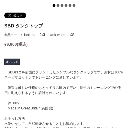
Tシャツ
Defy(デファイ)
タンクトップ
Storm(ストーム)
クロップトップ
Phoenix(フェニックス)
SBD タンクトップ
フーディー
Endure(エンデュア)
tank-men-2XL～tank-women-XS
商品コード：
スウェットシャツ
¥
6,800
(税込)
ジョガー
ショーツ
オススメ
ソックス
・SBDロゴを前面にプリントしたシンプルなタンクトップです。素材は100%
スーピマコットンでトレーニングに適しています。
ヘッドウェア
・製造は厳しい仕様のもとイギリス国内で行い、長年のトレーニングでの使
バナー
用に耐えられるように設計されています。
・綿100%
・Made in Great Britain(英国製)
お手入れ方法
水洗いをして、自然乾燥させることをお勧めします。