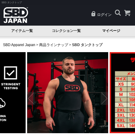
SBD タンクトップ
ログイン
アイテム一覧
コレクション一覧
マイページ
SALE
Classic(クラシック)
SBD Apparel Japan
>
商品ラインナップ
>
SBD タンクトップ
試着品
Serenity(セレニティ)
ベルト
Nova(ノヴァ)
ニースリーブ
Resolve(リゾルブ)
エルボースリーブ
Aspire(アスパイア)
ニーラップ
Forge(フォージ)
リストラップ
Reflect(リフレクト)
リフティングストラップ
Momentum(モメンタム)
シングレット
Phantom(ファントム)