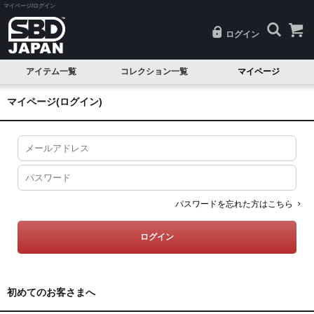
マイページ/ログイン
ログイン
アイテム一覧
コレクション一覧
マイページ
SALE
Classic(クラシック)
マイページ(ログイン)
試着品
Serenity(セレニティ)
ベルト
Nova(ノヴァ)
ニースリーブ
Resolve(リゾルブ)
エルボースリーブ
Aspire(アスパイア)
パスワードを忘れた方はこちら
ニーラップ
Forge(フォージ)
リストラップ
Reflect(リフレクト)
リフティングストラップ
Momentum(モメンタム)
初めてのお客さまへ
シングレット
Phantom(ファントム)