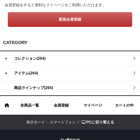
Tシャツ
Defy(デファイ)
会員登録をすると便利なマイページをご利用いただけます。
タンクトップ
Storm(ストーム)
新規会員登録
クロップトップ
Phoenix(フェニックス)
フーディー
Endure(エンデュア)
CATEGORY
スウェットシャツ
ジョガー
＋
コレクション(264)
ショーツ
＋
アイテム(264)
ソックス
商品ラインナップ(265)
ヘッドウェア
バナー
全商品一覧
会員登録
マイページ
カートの中
表示モード：
スマートフォン /
PCに切り替える