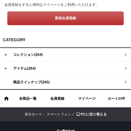
Tシャツ
Defy(デファイ)
会員登録をすると便利なマイページをご利用いただけます。
タンクトップ
Storm(ストーム)
新規会員登録
クロップトップ
Phoenix(フェニックス)
フーディー
Endure(エンデュア)
CATEGORY
スウェットシャツ
ジョガー
＋
コレクション(264)
ショーツ
＋
アイテム(264)
ソックス
商品ラインナップ(265)
ヘッドウェア
バナー
全商品一覧
会員登録
マイページ
カートの中
表示モード：
スマートフォン /
PCに切り替える