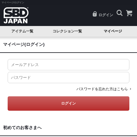
マイページ/ログイン
ログイン
アイテム一覧
コレクション一覧
マイページ
SALE
Classic(クラシック)
マイページ(ログイン)
試着品
Serenity(セレニティ)
ベルト
Nova(ノヴァ)
ニースリーブ
Resolve(リゾルブ)
エルボースリーブ
Aspire(アスパイア)
パスワードを忘れた方はこちら
ニーラップ
Forge(フォージ)
リストラップ
Reflect(リフレクト)
リフティングストラップ
Momentum(モメンタム)
初めてのお客さまへ
シングレット
Phantom(ファントム)