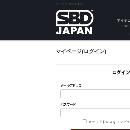
マイページ/ログイン
SA
マイページ(ログイン)
試着
ベル
ニース
エルボー
ニーラ
メールアドレスをコンピュ
リスト