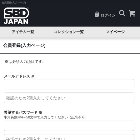
会員登録(入力ページ)
ログイン
アイテム一覧
コレクション一覧
マイページ
SALE
Classic(クラシック)
会員登録(入力ページ)
試着品
Serenity(セレニティ)
※
は必須入力項目です。
ベルト
Nova(ノヴァ)
ニースリーブ
Resolve(リゾルブ)
メールアドレス
※
エルボースリーブ
Aspire(アスパイア)
ニーラップ
Forge(フォージ)
リストラップ
Reflect(リフレクト)
希望するパスワード
※
半角英数字4～50文字で入力してください（記号不可）
リフティングストラップ
Momentum(モメンタム)
シングレット
Phantom(ファントム)