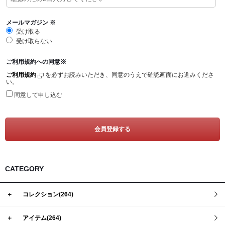
Tシャツ
Defy(デファイ)
タンクトップ
Storm(ストーム)
メールマガジン
※
受け取る
クロップトップ
Phoenix(フェニックス)
受け取らない
フーディー
Endure(エンデュア)
ご利用規約への同意
※
スウェットシャツ
ご利用規約
を必ずお読みいただき、同意のうえで確認画面にお進みくださ
い。
ジョガー
同意して申し込む
ショーツ
ソックス
ヘッドウェア
バナー
CATEGORY
＋
コレクション(264)
＋
アイテム(264)