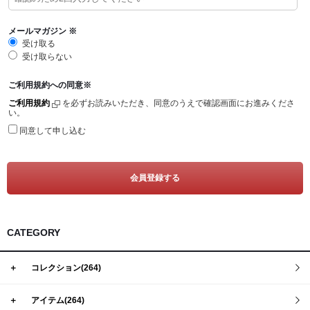
Tシャツ
Defy(デファイ)
タンクトップ
Storm(ストーム)
メールマガジン
※
受け取る
クロップトップ
Phoenix(フェニックス)
受け取らない
フーディー
Endure(エンデュア)
ご利用規約への同意
※
スウェットシャツ
ご利用規約
を必ずお読みいただき、同意のうえで確認画面にお進みくださ
い。
ジョガー
同意して申し込む
ショーツ
ソックス
ヘッドウェア
バナー
CATEGORY
＋
コレクション(264)
＋
アイテム(264)