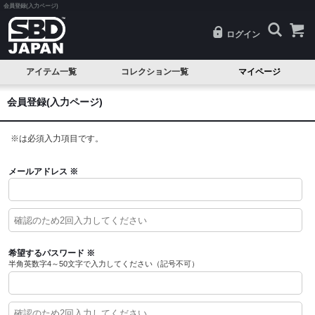
会員登録(入力ページ)
ログイン
アイテム一覧
コレクション一覧
マイページ
SALE
Classic(クラシック)
会員登録(入力ページ)
試着品
Serenity(セレニティ)
※
は必須入力項目です。
ベルト
Nova(ノヴァ)
ニースリーブ
Resolve(リゾルブ)
メールアドレス
※
エルボースリーブ
Aspire(アスパイア)
ニーラップ
Forge(フォージ)
リストラップ
Reflect(リフレクト)
希望するパスワード
※
半角英数字4～50文字で入力してください（記号不可）
リフティングストラップ
Momentum(モメンタム)
シングレット
Phantom(ファントム)