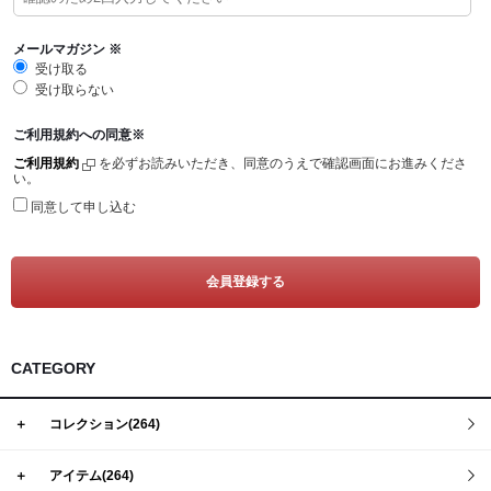
Tシャツ
Defy(デファイ)
タンクトップ
Storm(ストーム)
メールマガジン
※
受け取る
クロップトップ
Phoenix(フェニックス)
受け取らない
フーディー
Endure(エンデュア)
ご利用規約への同意
※
スウェットシャツ
ご利用規約
を必ずお読みいただき、同意のうえで確認画面にお進みくださ
い。
ジョガー
同意して申し込む
ショーツ
ソックス
ヘッドウェア
バナー
CATEGORY
＋
コレクション(264)
＋
アイテム(264)