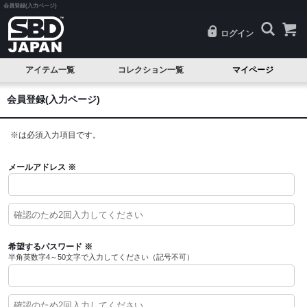
会員登録(入力ページ)
ログイン
アイテム一覧
コレクション一覧
マイページ
SALE
Classic(クラシック)
会員登録(入力ページ)
試着品
Serenity(セレニティ)
※
は必須入力項目です。
ベルト
Nova(ノヴァ)
ニースリーブ
Resolve(リゾルブ)
メールアドレス
※
エルボースリーブ
Aspire(アスパイア)
ニーラップ
Forge(フォージ)
リストラップ
Reflect(リフレクト)
希望するパスワード
※
半角英数字4～50文字で入力してください（記号不可）
リフティングストラップ
Momentum(モメンタム)
シングレット
Phantom(ファントム)