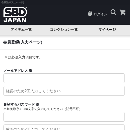
会員登録(入力ページ)
ログイン
アイテム一覧
コレクション一覧
マイページ
SALE
Classic(クラシック)
会員登録(入力ページ)
試着品
Serenity(セレニティ)
※
は必須入力項目です。
ベルト
Nova(ノヴァ)
ニースリーブ
Resolve(リゾルブ)
メールアドレス
※
エルボースリーブ
Aspire(アスパイア)
ニーラップ
Forge(フォージ)
リストラップ
Reflect(リフレクト)
希望するパスワード
※
半角英数字4～50文字で入力してください（記号不可）
リフティングストラップ
Momentum(モメンタム)
シングレット
Phantom(ファントム)