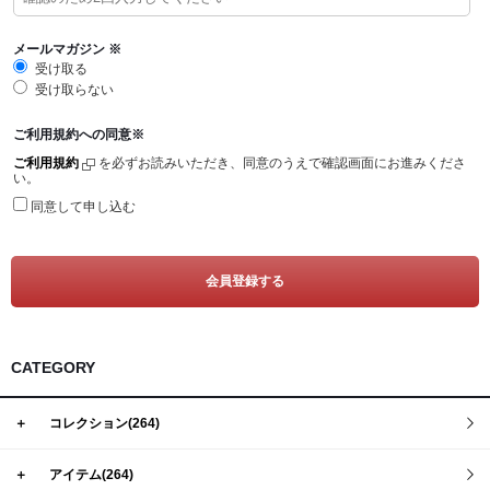
Tシャツ
Defy(デファイ)
タンクトップ
Storm(ストーム)
メールマガジン
※
受け取る
クロップトップ
Phoenix(フェニックス)
受け取らない
フーディー
Endure(エンデュア)
ご利用規約への同意
※
スウェットシャツ
ご利用規約
を必ずお読みいただき、同意のうえで確認画面にお進みくださ
い。
ジョガー
同意して申し込む
ショーツ
ソックス
ヘッドウェア
バナー
CATEGORY
＋
コレクション(264)
＋
アイテム(264)