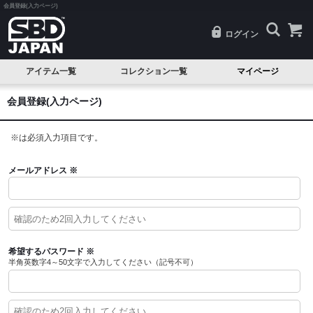
会員登録(入力ページ)
ログイン
アイテム一覧
コレクション一覧
マイページ
SALE
Classic(クラシック)
会員登録(入力ページ)
試着品
Serenity(セレニティ)
※
は必須入力項目です。
ベルト
Nova(ノヴァ)
ニースリーブ
Resolve(リゾルブ)
メールアドレス
※
エルボースリーブ
Aspire(アスパイア)
ニーラップ
Forge(フォージ)
リストラップ
Reflect(リフレクト)
希望するパスワード
※
半角英数字4～50文字で入力してください（記号不可）
リフティングストラップ
Momentum(モメンタム)
シングレット
Phantom(ファントム)