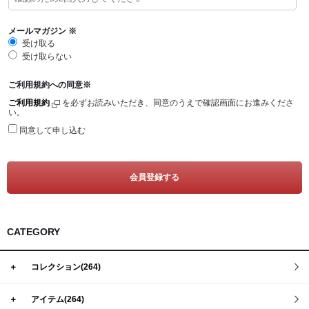
Tシャツ
Defy(デファイ)
タンクトップ
Storm(ストーム)
メールマガジン
※
受け取る
クロップトップ
Phoenix(フェニックス)
受け取らない
フーディー
Endure(エンデュア)
ご利用規約への同意
※
スウェットシャツ
ご利用規約
を必ずお読みいただき、同意のうえで確認画面にお進みくださ
い。
ジョガー
同意して申し込む
ショーツ
ソックス
ヘッドウェア
バナー
CATEGORY
＋
コレクション(264)
＋
アイテム(264)