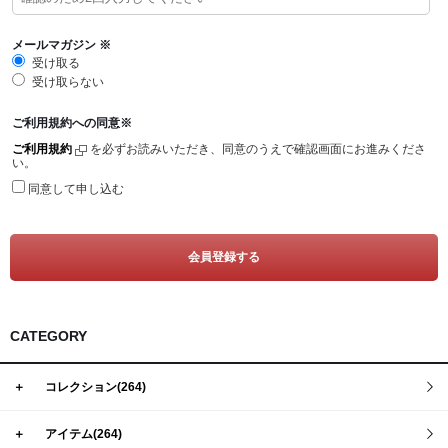
Tシャツ
Defy(デファイ)
タンクトップ
Storm(ストーム)
メールマガジン
※
受け取る
クロップトップ
Phoenix(フェニックス)
受け取らない
フーディー
Endure(エンデュア)
ご利用規約への同意
※
スウェットシャツ
ご利用規約
を必ずお読みいただき、同意のうえで確認画面にお進みくださ
い。
ジョガー
同意して申し込む
ショーツ
ソックス
ヘッドウェア
バナー
CATEGORY
＋
コレクション(264)
＋
アイテム(264)