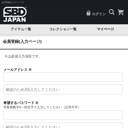
会員登録(入力ページ)
ログイン
アイテム一覧
コレクション一覧
マイページ
SALE
Classic(クラシック)
会員登録(入力ページ)
試着品
Serenity(セレニティ)
※
は必須入力項目です。
ベルト
Nova(ノヴァ)
ニースリーブ
Resolve(リゾルブ)
メールアドレス
※
エルボースリーブ
Aspire(アスパイア)
ニーラップ
Forge(フォージ)
リストラップ
Reflect(リフレクト)
希望するパスワード
※
半角英数字4～50文字で入力してください（記号不可）
リフティングストラップ
Momentum(モメンタム)
シングレット
Phantom(ファントム)