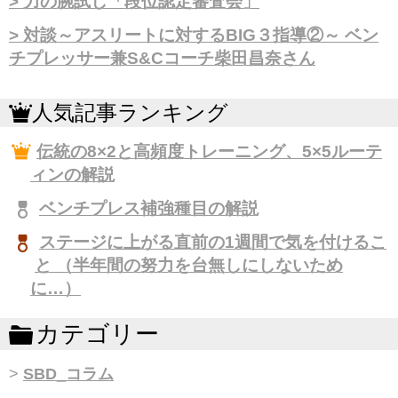
力の腕試し「段位認定審査会」
対談～アスリートに対するBIG３指導②～ ベン
チプレッサー兼S&Cコーチ柴田昌奈さん
人気記事ランキング
伝統の8×2と高頻度トレーニング、5×5ルーテ
ィンの解説
ベンチプレス補強種目の解説
ステージに上がる直前の1週間で気を付けるこ
と （半年間の努力を台無しにしないため
に…）
カテゴリー
SBD_コラム